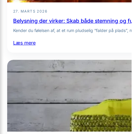
i
27. MARTS 2026
hverdagen
Belysning der virker: Skab både stemning og fu
Kender du følelsen af, at et rum pludselig “falder på plads”, n
:
Læs mere
Belysning
der
virker:
Skab
både
stemning
og
funktion
i
hele
hjemmet