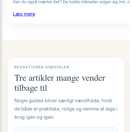
Kan du også mærke det? De kolde måneder sniger sig ind, og
:
Læs mere
Strik
for
begyndere:
Dit
første
halstørklæde
trin
REDAKTIONEN ANBEFALER
Tre artikler mange vender
for
trin
tilbage til
Nogle guides bliver særligt værdifulde, fordi
de både er praktiske, rolige og nemme at tage i
brug igen og igen.