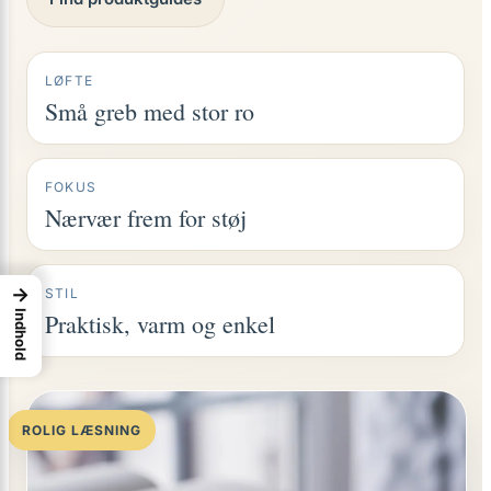
LØFTE
Små greb med stor ro
FOKUS
Nærvær frem for støj
→
STIL
Indhold
Praktisk, varm og enkel
ROLIG LÆSNING