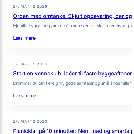
27. MARTS 2026
Orden med omtanke: Skjult opbevaring, der og
Hjemlig hygge begynder, når roen sænker sig – men hvor gør 
:
Læs mere
Orden
med
omtanke:
27. MARTS 2026
Skjult
Start en venneklub: Idéer til faste hyggeaftene
opbevaring,
Drømmer du om flere grin, gode samtaler og små åndehuller 
der
også
:
Læs mere
pynter
Start
en
venneklub:
27. MARTS 2026
Idéer
Picnicklar på 10 minutter: Nem mad og smarte p