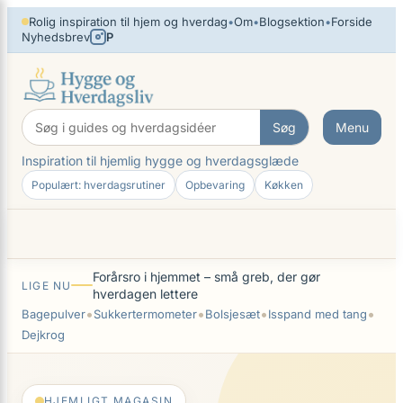
×
Spring
Rolig inspiration til hjem og hverdag
•
Om
•
Blogsektion
•
Forside
Nyhedsbrev
P
til
indhold
Søg
Menu
Inspiration til hjemlig hygge og hverdagsglæde
Populært: hverdagsrutiner
Opbevaring
Køkken
Forårsro i hjemmet – små greb, der gør
LIGE NU
hverdagen lettere
•
•
•
•
Bagepulver
Sukkertermometer
Bolsjesæt
Isspand med tang
Dejkrog
HJEMLIGT MAGASIN