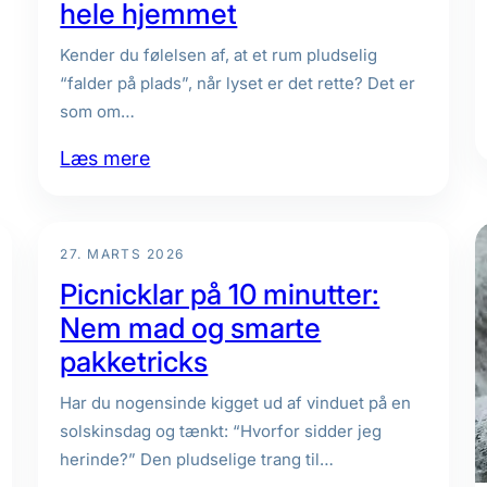
hele hjemmet
Kender du følelsen af, at et rum pludselig
“falder på plads”, når lyset er det rette? Det er
som om…
:
Læs mere
Belysning
der
virker:
27. MARTS 2026
Skab
Picnicklar på 10 minutter:
både
Nem mad og smarte
stemning
pakketricks
og
funktion
Har du nogensinde kigget ud af vinduet på en
i
solskinsdag og tænkt: “Hvorfor sidder jeg
herinde?” Den pludselige trang til…
hele