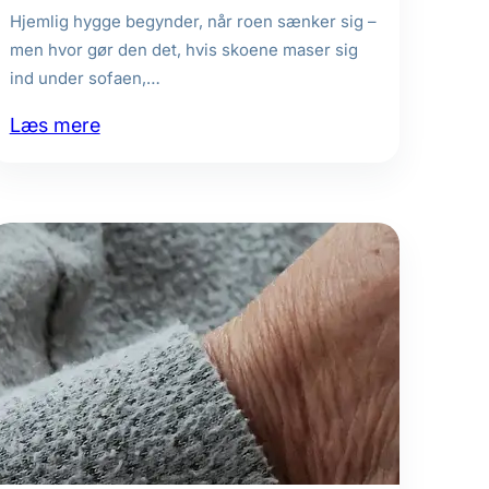
Hjemlig hygge begynder, når roen sænker sig –
men hvor gør den det, hvis skoene maser sig
ind under sofaen,…
:
Læs mere
Orden
med
omtanke:
Skjult
opbevaring,
der
også
pynter