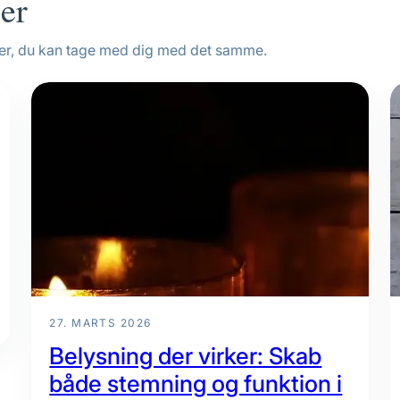
ler
ner, du kan tage med dig med det samme.
27. MARTS 2026
Belysning der virker: Skab
både stemning og funktion i