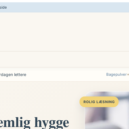
side
rdagen lettere
Bagepulver
ROLIG LÆSNING
jemlig hygge