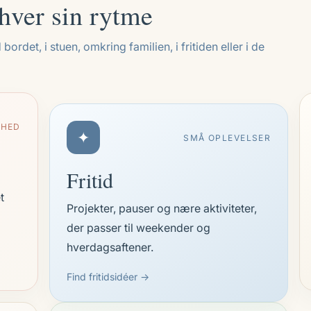
ver sin rytme
bordet, i stuen, omkring familien, i fritiden eller i de
RHED
✦
SMÅ OPLEVELSER
Fritid
t
Projekter, pauser og nære aktiviteter,
der passer til weekender og
hverdagsaftener.
Find fritidsidéer →