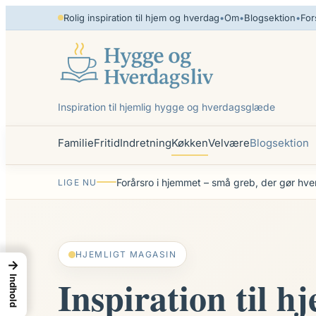
Spring
Rolig inspiration til hjem og hverdag
•
Om
•
Blogsektion
•
For
til
indhold
Inspiration til hjemlig hygge og hverdagsglæde
Familie
Fritid
Indretning
Køkken
Velvære
Blogsektion
Forårsro i hjemmet – små greb, der gør hve
LIGE NU
HJEMLIGT MAGASIN
→
Inspiration til h
Indhold