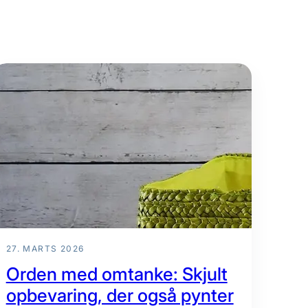
27. MARTS 2026
Orden med omtanke: Skjult
opbevaring, der også pynter