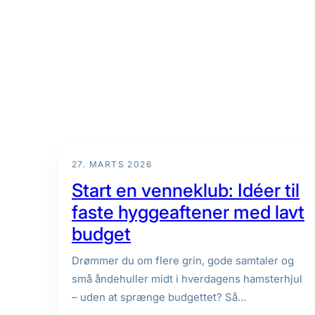
fritid:
sådan
kombinerer
du
cyklen
med
S-
toget
27. MARTS 2026
i
Start en venneklub: Idéer til
hverdagen
faste hyggeaftener med lavt
budget
Drømmer du om flere grin, gode samtaler og
små åndehuller midt i hverdagens hamsterhjul
– uden at sprænge budgettet? Så…