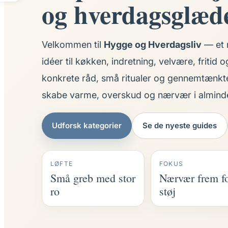
og hverdagsglæd
Velkommen til
Hygge og Hverdagsliv
— et r
idéer til køkken, indretning, velvære, fritid o
konkrete råd, små ritualer og gennemtænkte 
skabe varme, overskud og nærvær i alminde
Udforsk kategorier
Se de nyeste guides
LØFTE
FOKUS
Små greb med stor
Nærvær frem f
ro
støj