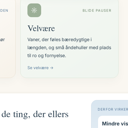
☼
RDEN
BLIDE PAUSER
Velvære
gør
Vaner, der føles bæredygtige i
længden, og små åndehuller med plads
til ro og fornyelse.
Se velvære →
de ting, der ellers
DERFOR VIRKE
Mindre vis