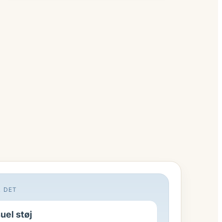
R DET
uel støj